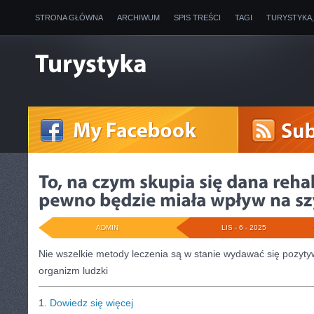
STRONA GŁÓWNA
ARCHIWUM
SPIS TREŚCI
TAGI
TURYSTYKA
ADMIN
LIS - 6 - 2025
Nie wszelkie metody leczenia są w stanie wydawać się pozyty
organizm ludzki
1.
Dowiedz się więcej