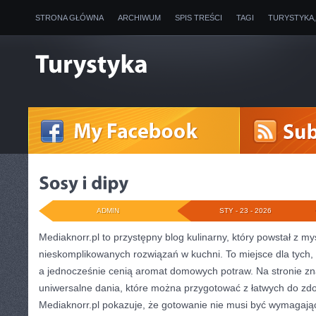
STRONA GŁÓWNA
ARCHIWUM
SPIS TREŚCI
TAGI
TURYSTYKA
ADMIN
STY - 23 - 2026
Mediaknorr.pl to przystępny blog kulinarny, który powstał z m
nieskomplikowanych rozwiązań w kuchni. To miejsce dla tych,
a jednocześnie cenią aromat domowych potraw. Na stronie zna
uniwersalne dania, które można przygotować z łatwych do zdo
Mediaknorr.pl pokazuje, że gotowanie nie musi być wymagając