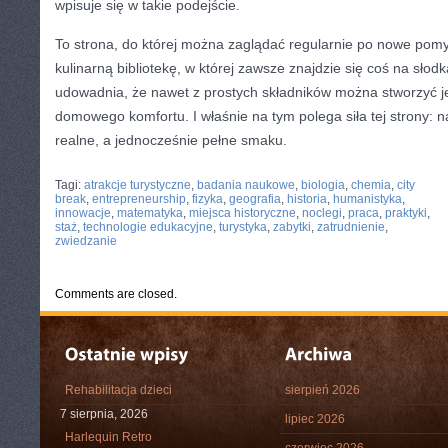
wpisuje się w takie podejście.
To strona, do której można zaglądać regularnie po nowe pomys
kulinarną bibliotekę, w której zawsze znajdzie się coś na słodk
udowadnia, że nawet z prostych składników można stworzyć je
domowego komfortu. I właśnie na tym polega siła tej strony: n
realne, a jednocześnie pełne smaku.
CATEGORIES:
TURYSTYKA, PODRÓŻE
Tagi:
atrakcje turystyczne
,
badania naukowe
,
biologia
,
chemia
,
city
break
,
entrepreneurship
,
fizyka
,
geografia
,
historia
,
humanistyka
,
innowacje
,
matematyka
,
miejsca historyczne
,
noclegi
,
praca
,
praktyki
,
staż
,
technologie edukacyjne
,
turystyka
,
zabytki
,
zatrudnienie
,
zwiedzanie
Comments are closed.
Rehabilitacja dzieci
sierpień 2026
7 sierpnia, 2026
lipiec 2026
Harlequin Retro