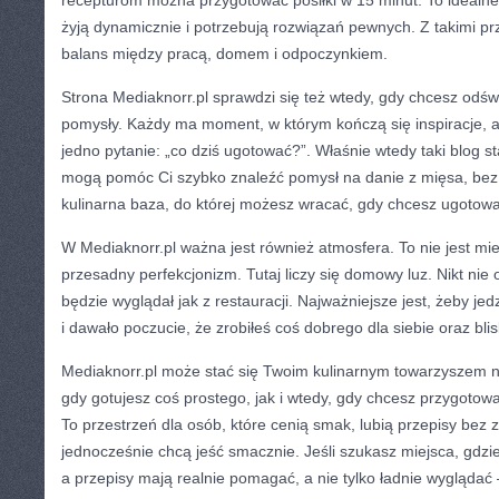
recepturom można przygotować posiłki w 15 minut. To idealne p
żyją dynamicznie i potrzebują rozwiązań pewnych. Z takimi pr
balans między pracą, domem i odpoczynkiem.
Strona Mediaknorr.pl sprawdzi się też wtedy, gdy chcesz odśw
pomysły. Każdy ma moment, w którym kończą się inspiracje, a 
jedno pytanie: „co dziś ugotować?”. Właśnie wtedy taki blog st
mogą pomóc Ci szybko znaleźć pomysł na danie z mięsa, bez 
kulinarna baza, do której możesz wracać, gdy chcesz ugoto
W Mediaknorr.pl ważna jest również atmosfera. To nie jest mie
przesadny perfekcjonizm. Tutaj liczy się domowy luz. Nikt nie 
będzie wyglądał jak z restauracji. Najważniejsze jest, żeby je
i dawało poczucie, że zrobiłeś coś dobrego dla siebie oraz blis
Mediaknorr.pl może stać się Twoim kulinarnym towarzyszem n
gdy gotujesz coś prostego, jak i wtedy, gdy chcesz przygotow
To przestrzeń dla osób, które cenią smak, lubią przepisy bez 
jednocześnie chcą jeść smacznie. Jeśli szukasz miejsca, gdzi
a przepisy mają realnie pomagać, a nie tylko ładnie wyglądać 