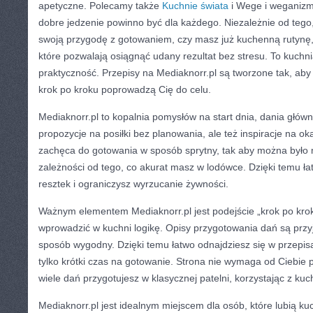
apetyczne. Polecamy także
Kuchnie świata
i Wege i weganizm.
dobre jedzenie powinno być dla każdego. Niezależnie od tego
swoją przygodę z gotowaniem, czy masz już kuchenną rutynę, t
które pozwalają osiągnąć udany rezultat bez stresu. To kuchni
praktyczność. Przepisy na Mediaknorr.pl są tworzone tak, aby 
krok po kroku poprowadzą Cię do celu.
Mediaknorr.pl to kopalnia pomysłów na start dnia, dania główne
propozycje na posiłki bez planowania, ale też inspiracje na ok
zachęca do gotowania w sposób sprytny, tak aby można było
zależności od tego, co akurat masz w lodówce. Dzięki temu ła
resztek i ograniczysz wyrzucanie żywności.
Ważnym elementem Mediaknorr.pl jest podejście „krok po kro
wprowadzić w kuchni logikę. Opisy przygotowania dań są przyj
sposób wygodny. Dzięki temu łatwo odnajdziesz się w przepi
tylko krótki czas na gotowanie. Strona nie wymaga od Ciebie 
wiele dań przygotujesz w klasycznej patelni, korzystając z k
Mediaknorr.pl jest idealnym miejscem dla osób, które lubią kuc