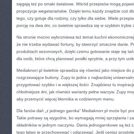
sięgają też po smaki światowe. Wśród przepisów mogą pojawić
propozycje wegetariańskie. Dzięki temu każdy znajdzie coś dla
tego, czy gotuje dla rodziny, czy tylko dla siebie. Wiele prze
porcję na dwa dni, co świetnie sprawdza się w szybkim trybie 
Na stronie mocno wybrzmiewa też temat kuchni ekonomicznej
że nie trzeba wydawać fortuny, by stworzyć smaczne danie. P
produktach sezonowych, dzięki czemu gotowanie staje się tań
dla osób, które chcą planować posiłki sprytnie, a przy tym uni
Mediaknorr.pl świetnie sprawdza się również jako miejsce do
rozgrzewające buliony. Zupy to jedne z najbardziej uniwersal
przygotować szybko i w większej ilości. Znajdziesz tu inspiracj
chłodniejsze dni, jak również warianty pełne warzyw. Zupy mo
aby przemycić więcej błonnika w codziennym menu.
Dla fanów dań „z jednego garnka” Mediaknorr.pl może być praw
Takie potrawy są wygodne, bo wymagają mniej sprzątania i za
składników w jednym naczyniu. Dania jednogarnkowe są też c
tego łatwo je przechowywać i odgrzewać. Jeśli cenisz prostotę