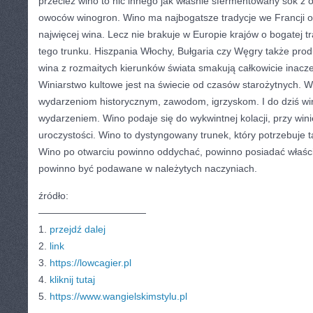
przecież wino to nic innego jak właśnie sfermentowany sok z 
owoców winogron. Wino ma najbogatsze tradycje we Francji or
najwięcej wina. Lecz nie brakuje w Europie krajów o bogatej tra
tego trunku. Hiszpania Włochy, Bułgaria czy Węgry także pro
wina z rozmaitych kierunków świata smakują całkowicie inacz
Winiarstwo kultowe jest na świecie od czasów starożytnych. 
wydarzeniom historycznym, zawodom, igrzyskom. I do dziś wi
wydarzeniem. Wino podaje się do wykwintnej kolacji, przy wini
uroczystości. Wino to dystyngowany trunek, który potrzebuje t
Wino po otwarciu powinno oddychać, powinno posiadać właśc
powinno być podawane w należytych naczyniach.
źródło:
———————————
1.
przejdź dalej
2.
link
3.
https://lowcagier.pl
4.
kliknij tutaj
5.
https://www.wangielskimstylu.pl