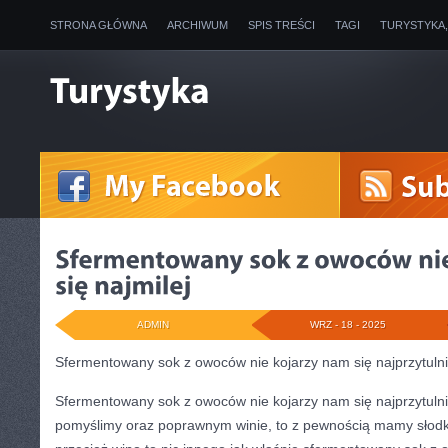
STRONA GŁÓWNA
ARCHIWUM
SPIS TREŚCI
TAGI
TURYSTYKA
ADMIN
WRZ - 18 - 2025
Sfermentowany sok z owoców nie kojarzy nam się najprzytulni
Sfermentowany sok z owoców nie kojarzy nam się najprzytulni
pomyślimy oraz poprawnym winie, to z pewnością mamy słodk