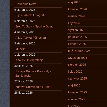
maj 2026
Harlequin Retro
kwiecień 2026
6 sierpnia, 2026
Styl i Gatunki Fotografii
marzec 2026
5 sierpnia, 2026
luty 2026
Zrób To Sam – Sport w Domu
styczeń 2026
4 sierpnia, 2026
grudzień 2025
Atlas (Afryka Północna)
3 sierpnia, 2026
listopad 2025
Muzyka
październik 2025
1 sierpnia, 2026
wrzesień 2025
Analizy i Interpretacje
sierpień 2025
30 lipca, 2026
Escape Room – Przygody z
lipiec 2025
Zamknięcia
czerwiec 2025
27 lipca, 2026
maj 2025
Zdrowe Odżywianie i Dieta
kwiecień 2025
26 lipca, 2026
marzec 2025
luty 2025