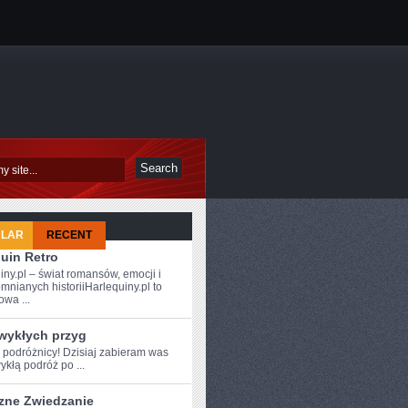
ULAR
RECENT
uin Retro
iny.pl – świat romansów, emocji i
mnianych historiiHarlequiny.pl to
owa ...
zwykłych przyg
e podróżnicy! Dzisiaj zabieram was
ykłą podróż ⁢po ...
zne Zwiedzanie