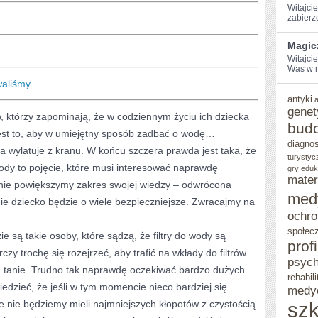
Witajcie
zabierz
Magic
Witajci
Was⁤ w 
waliśmy
antyki
genet
, którzy zapominają, że w codziennym życiu ich dziecka
bud
st to, aby w umiejętny sposób zadbać o wodę…
diagno
a wylatuje z kranu. W końcu szczera prawda jest taka, że
turystyc
dy to pojęcie, które musi interesować naprawdę
gry eduk
mater
cznie powiększymy zakres swojej wiedzy – odwrócona
med
e dziecko będzie o wiele bezpieczniejsze. Zwracajmy na
ochro
społec
 są takie osoby, które sądzą, że filtry do wody są
prof
y trochę się rozejrzeć, aby trafić na wkłady do filtrów
psych
em tanie. Trudno tak naprawdę oczekiwać bardzo dużych
rehabili
dzieć, że jeśli w tym momencie nieco bardziej się
medy
 nie będziemy mieli najmniejszych kłopotów z czystością
szk