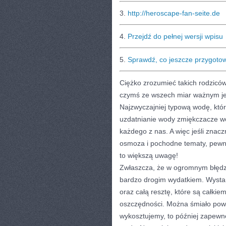
3.
http://heroscape-fan-seite.de
4.
Przejdź do pełnej wersji wpisu
5.
Sprawdź, co jeszcze przygoto
Ciężko zrozumieć takich rodziców
czymś ze wszech miar ważnym je
Najzwyczajniej typową wodę, któr
uzdatnianie wody zmiękczacze wo
każdego z nas. A więc jeśli zna
osmoza i pochodne tematy, pewni
to większą uwagę!
Zwłaszcza, że w ogromnym błędzie
bardzo drogim wydatkiem. Wystarcz
oraz całą resztę, które są całki
oszczędności. Można śmiało powie
wykosztujemy, to później zapewne