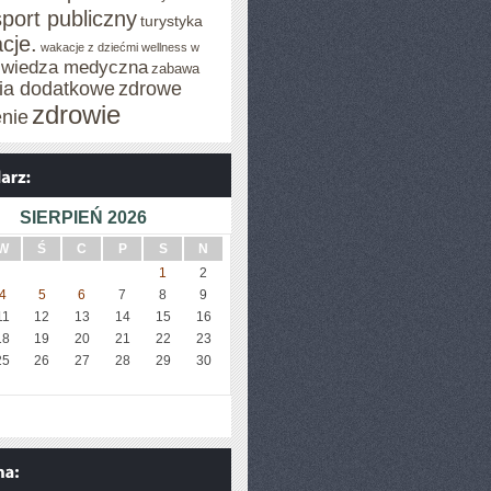
sport publiczny
turystyka
cje.
wakacje z dziećmi
wellness w
wiedza medyczna
zabawa
cia dodatkowe
zdrowe
zdrowie
enie
SIERPIEŃ 2026
W
Ś
C
P
S
N
1
2
4
5
6
7
8
9
11
12
13
14
15
16
18
19
20
21
22
23
25
26
27
28
29
30