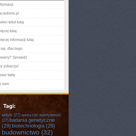
nformacji
ww.redsms.pl
łen tekst tutaj
ięcej tutaj
ęcej informacji tutaj
się, dlaczego
gowany? Sprawdź
by zobaczyć
owe fakty
o sam
antyki
(27)
asertywność
apteka
(26)
badania genetyczne
(27)
(29)
biotechnologia
(29)
budownictwo
(32)