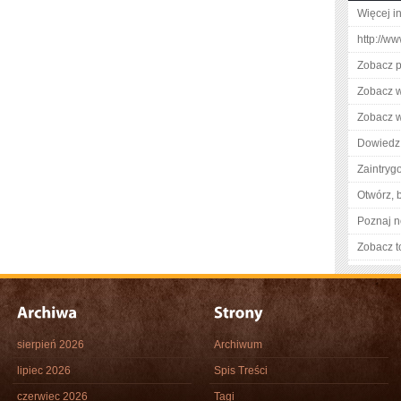
Więcej i
http://w
Zobacz pe
Zobacz w
Zobacz wi
Dowiedz 
Zaintry
Otwórz, 
Poznaj n
Zobacz t
sierpień 2026
Archiwum
lipiec 2026
Spis Treści
czerwiec 2026
Tagi