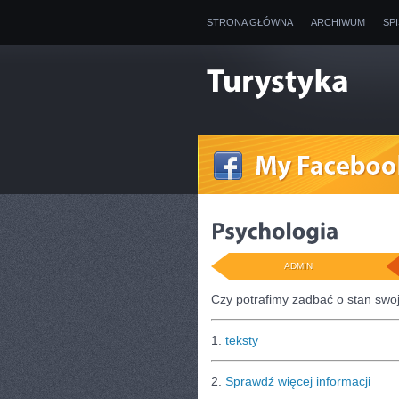
STRONA GŁÓWNA
ARCHIWUM
SP
ADMIN
Czy potrafimy zadbać o stan swo
1.
teksty
2.
Sprawdź więcej informacji