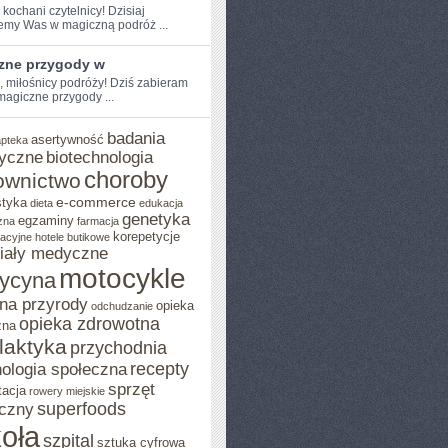
⁢ kochani czytelnicy! ⁤Dzisiaj
emy Was w⁣ magiczną podróż ...
zne przygody w
e, miłośnicy podróży! Dziś zabieram
magiczne przygody ...
badania
asertywność
apteka
yczne
biotechnologia
choroby
ownictwo
e-commerce
styka
dieta
edukacja
genetyka
egzaminy
zna
farmacja
korepetycje
acyjne
hotele butikowe
iały medyczne
motocykle
ycyna
na przyrody
opieka
odchudzanie
opieka zdrowotna
zna
ilaktyka
przychodnia
recepty
ologia społeczna
sprzęt
tacja
rowery miejskie
superfoods
czny
oła
szpital
sztuka cyfrowa