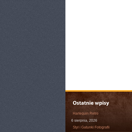
Harlequin Retro
6 sierpnia, 2026
Styl i Gatunki Fotografii