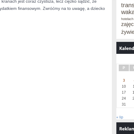
kranach jest coraz czystsza, lecz ciężko sądzić, że
tran
ydatkiem finansowym. Zwróćmy na to uwagę, a dziecko
waka
hotelach
zaję
żywi
P
3
10
17
24
31
« lip