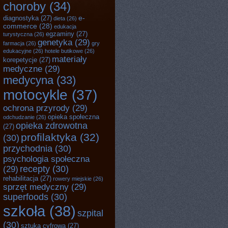
choroby
(34)
e-
diagnostyka
(27)
dieta
(26)
commerce
(28)
edukacja
egzaminy
(27)
turystyczna
(26)
genetyka
(29)
farmacja
(26)
gry
edukacyjne
(26)
hotele butikowe
(26)
materiały
korepetycje
(27)
medyczne
(29)
medycyna
(33)
motocykle
(37)
ochrona przyrody
(29)
opieka społeczna
odchudzanie
(26)
opieka zdrowotna
(27)
profilaktyka
(32)
(30)
przychodnia
(30)
psychologia społeczna
recepty
(30)
(29)
rehabilitacja
(27)
rowery miejskie
(26)
sprzęt medyczny
(29)
superfoods
(30)
szkoła
(38)
szpital
(30)
sztuka cyfrowa
(27)