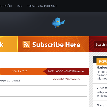
IS TREŚCI
TAGI
TURYSTYKA, PODRÓŻE
POP
Harleq
PSYCHOLOGIA
LIS - 7 - 2025
MOŻLIWOŚĆ KOMENTOWANIA
Harlequ
niezapo
internet
ZOSTAŁA WYŁĄCZONA
jego zdrowia?
7 nie
Witajci
w ‌niezw
Magic