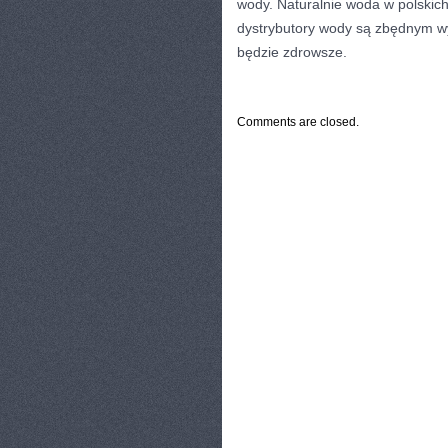
wody. Naturalnie woda w polskich 
dystrybutory wody są zbędnym w
będzie zdrowsze.
CATEGORIES:
TURYSTYKA, PODRÓŻE
Comments are closed.