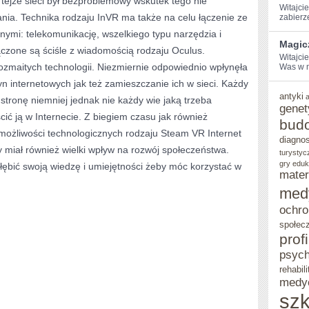
o tejże sieci był bezproblemowy wskutek tego nie
Witajcie
tania. Technika rodzaju InVR ma także na celu łączenie ze
zabierz
WSZYSTKIM
nnymi: telekomunikację, wszelkiego typu narzędzia i
Magic
ączone są ściśle z wiadomością rodzaju Oculus.
Witajci
ozmaitych technologii. Niezmiernie odpowiednio wpłynęła
Was⁤ w 
n internetowych jak też zamieszczanie ich w sieci. Każdy
antyki
tronę niemniej jednak nie każdy wie jaką trzeba
genet
ić ją w Internecie. Z biegiem czasu jak również
bud
ożliwości technologicznych rodzaju Steam VR Internet
diagno
y miał również wielki wpływ na rozwój społeczeństwa.
turystyc
gry eduk
łębić swoją wiedzę i umiejętności żeby móc korzystać w
mater
med
ochro
społec
prof
psych
rehabili
medy
szk