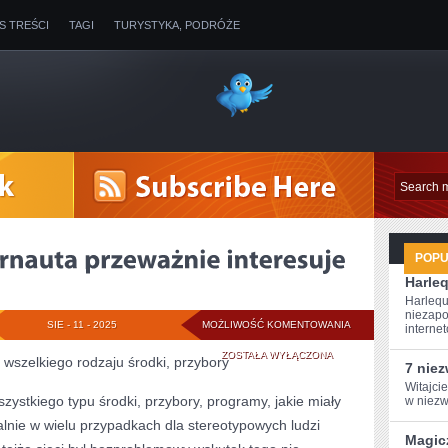
IS TREŚCI
TAGI
TURYSTYKA, PODRÓŻE
POP
Harleq
Harlequ
niezapo
POCZĄTKUJĄCY
SIE - 11 - 2025
MOŻLIWOŚĆ KOMENTOWANIA
internet
INTERNAUTA
ZOSTAŁA WYŁĄCZONA
wszelkiego rodzaju środki, przybory
7 nie
PRZEWAŻNIE
Witajci
ystkiego typu środki, przybory, programy, jakie miały
w ‌niezw
INTERESUJE
alnie w wielu przypadkach dla stereotypowych ludzi
Magic
SIĘ