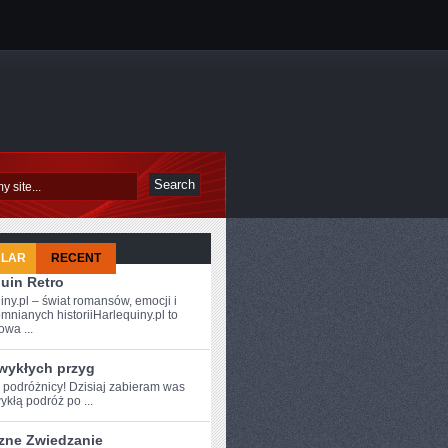
ULAR
RECENT
uin Retro
iny.pl – świat romansów, emocji i
mnianych historiiHarlequiny.pl to
owa ...
zwykłych przyg
e podróżnicy! Dzisiaj zabieram was
ykłą podróż ⁢po ...
zne Zwiedzanie