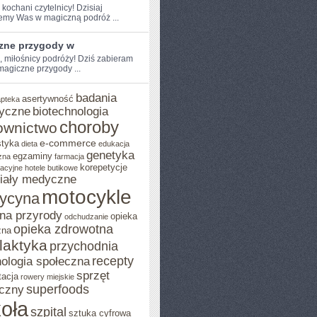
⁢ kochani czytelnicy! ⁤Dzisiaj
emy Was w⁣ magiczną podróż ...
zne przygody w
e, miłośnicy podróży! Dziś zabieram
magiczne przygody ...
badania
asertywność
apteka
yczne
biotechnologia
choroby
ownictwo
e-commerce
styka
dieta
edukacja
genetyka
egzaminy
zna
farmacja
korepetycje
acyjne
hotele butikowe
iały medyczne
motocykle
ycyna
na przyrody
opieka
odchudzanie
opieka zdrowotna
zna
ilaktyka
przychodnia
recepty
ologia społeczna
sprzęt
tacja
rowery miejskie
superfoods
czny
oła
szpital
sztuka cyfrowa