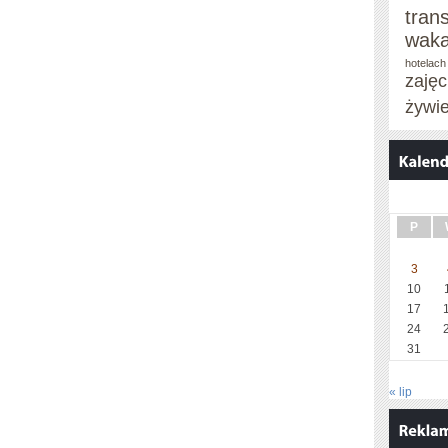
tran
waka
hotelach
zaję
żywi
P
3
10
17
24
31
« lip