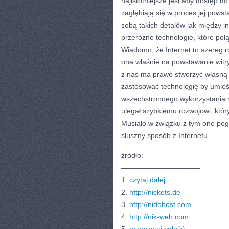
najistotniejsze jest aby dostęp d
zagłębiają się w proces jej pows
sobą takich detalów jak między i
przeróżne technologie, które poł
Wiadomo, że Internet to szereg r
ona właśnie na powstawanie witry
z nas ma prawo stworzyć własną s
zastosować technologię by umieśc
wszechstronnego wykorzystania m
ulegał szybkiemu rozwojowi, któr
Musiało w związku z tym ono pog
słuszny sposób z Internetu.
źródło:
———————————
1.
czytaj dalej
2.
http://nickets.de
3.
http://nidohost.com
4.
http://nik-web.com