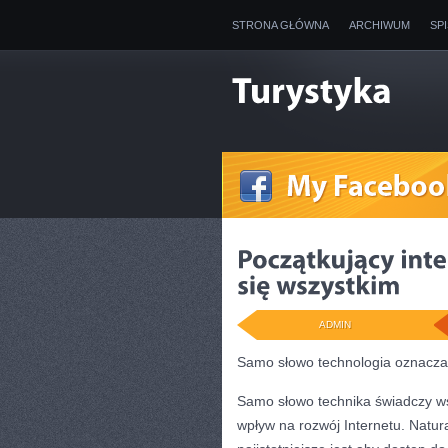
STRONA GŁÓWNA
ARCHIWUM
SP
ADMIN
Samo słowo technologia oznacza 
Samo słowo technika świadczy wsz
wpływ na rozwój Internetu. Natur