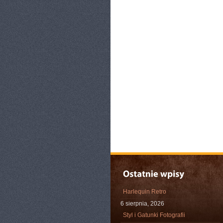
Harlequin Retro
6 sierpnia, 2026
Styl i Gatunki Fotografii