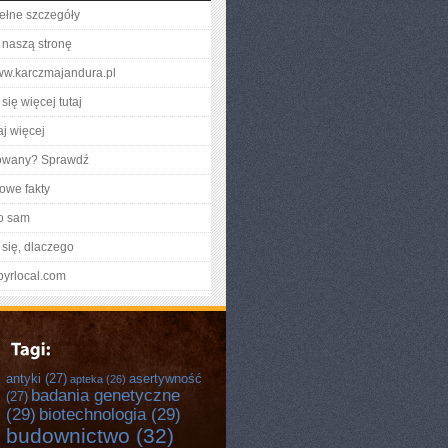
ełne szczegóły
naszą stronę
www.karczmajandura.pl
się więcej tutaj
aj więcej
gowany? Sprawdź
owe fakty
o sam
się, dlaczego
mpyrlocal.com
antyki
(27)
asertywność
apteka
(26)
badania genetyczne
(27)
(29)
biotechnologia
(29)
budownictwo
(32)