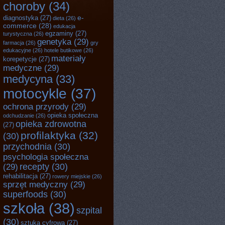
choroby
(34)
e-
diagnostyka
(27)
dieta
(26)
commerce
(28)
edukacja
egzaminy
(27)
turystyczna
(26)
genetyka
(29)
farmacja
(26)
gry
edukacyjne
(26)
hotele butikowe
(26)
materiały
korepetycje
(27)
medyczne
(29)
medycyna
(33)
motocykle
(37)
ochrona przyrody
(29)
opieka społeczna
odchudzanie
(26)
opieka zdrowotna
(27)
profilaktyka
(32)
(30)
przychodnia
(30)
psychologia społeczna
recepty
(30)
(29)
rehabilitacja
(27)
rowery miejskie
(26)
sprzęt medyczny
(29)
superfoods
(30)
szkoła
(38)
szpital
(30)
sztuka cyfrowa
(27)