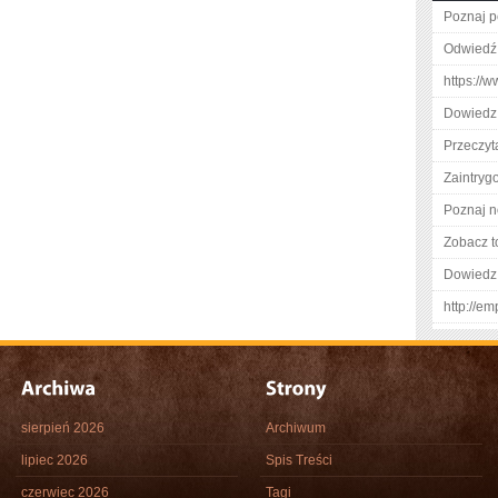
Poznaj p
Odwiedź 
https://
Dowiedz 
Przeczyt
Zaintry
Poznaj n
Zobacz t
Dowiedz 
http://e
sierpień 2026
Archiwum
lipiec 2026
Spis Treści
czerwiec 2026
Tagi