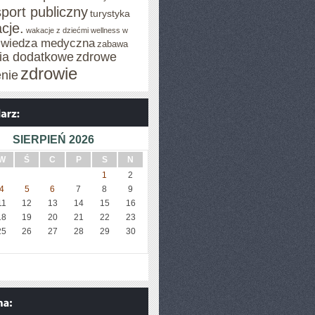
sport publiczny
turystyka
cje.
wakacje z dziećmi
wellness w
wiedza medyczna
zabawa
cia dodatkowe
zdrowe
zdrowie
enie
SIERPIEŃ 2026
W
Ś
C
P
S
N
1
2
4
5
6
7
8
9
11
12
13
14
15
16
18
19
20
21
22
23
25
26
27
28
29
30