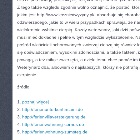
Z tego także względu zgodnie wolno oznajmić, że postać, która
jakim jest http://www.lecznicawyzyny.pl/, absorbuje się choro
odzwierzęcego, jakie to w wielu przypadkach sprawiają, że nas
wielokrotnie wybitnie cierpią. Każdy weterynarz, jaki dziś po
musi mieć dokładne i pełne w tym względzie wykształcenie. 
pośród właścicieli schorowanych zwierząt cieszą się również 
się doświadczeniem, wysokimi zdolnościami, a także faktem, iż
powagą, a też miłuje zwierzęta, a dzięki temu chce pomóc im i 
Weterynarz dba, albowiem o najsłabszych, którzy nie potrafią
cierpienie.
źródło:
———————————
1.
poznaj więcej
2.
http://ferienunterkunftmiami.de
3.
http://ferienvillaversteigerung.de
4.
http://ferienwohnung-cornus.de
5.
http://ferienwohnung-zumsteg.de