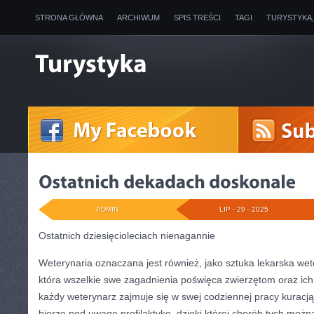
STRONA GŁÓWNA
ARCHIWUM
SPIS TREŚCI
TAGI
TURYSTYKA
ADMIN
LIP - 29 - 2025
Ostatnich dziesięcioleciach nienagannie
Weterynaria oznaczana jest również, jako sztuka lekarska weter
która wszelkie swe zagadnienia poświęca zwierzętom oraz ic
każdy weterynarz zajmuje się w swej codziennej pracy kuracj
bierze pod uwagę profilaktykę, dzięki której chorób tych możn