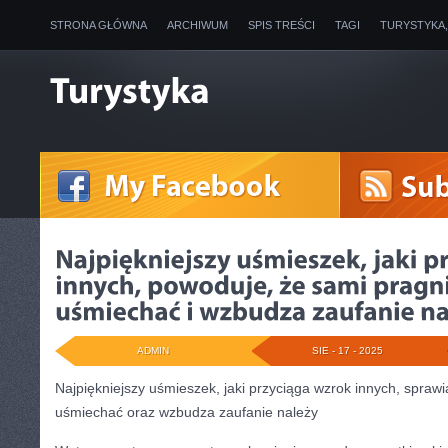
STRONA GŁÓWNA
ARCHIWUM
SPIS TREŚCI
TAGI
TURYSTYKA
ADMIN
SIE - 17 - 2025
Najpiękniejszy uśmieszek, jaki przyciąga wzrok innych, spraw
uśmiechać oraz wzbudza zaufanie należy