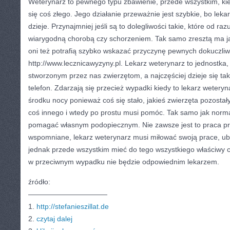
Weterynarz to pewnego typu zbawienie, przede wszystkim, ki
się coś złego. Jego działanie przeważnie jest szybkie, bo lekar
dzieje. Przynajmniej jeśli są to dolegliwości takie, które od ra
wiarygodną chorobą czy schorzeniem. Tak samo zresztą ma ja
oni też potrafią szybko wskazać przyczynę pewnych dokuczli
http://www.lecznicawyzyny.pl. Lekarz weterynarz to jednostka
stworzonym przez nas zwierzętom, a najczęściej dzieje się tak
telefon. Zdarzają się przecież wypadki kiedy to lekarz wetery
środku nocy ponieważ coś się stało, jakieś zwierzęta pozostały
coś innego i wtedy po prostu musi pomóc. Tak samo jak norma
pomagać własnym podopiecznym. Nie zawsze jest to praca prz
wspomniane, lekarz weterynarz musi miłować swoją prace, ub
jednak przede wszystkim mieć do tego wszystkiego właściwy c
w przeciwnym wypadku nie będzie odpowiednim lekarzem.
źródło:
———————————
1.
http://stefanieszillat.de
2.
czytaj dalej