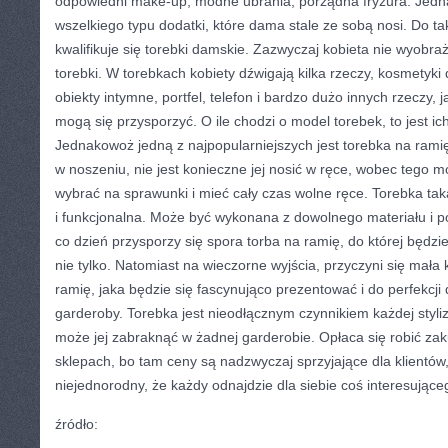
odpowiedni make-up, modne ubrania, porządna fryzura. Jedn
wszelkiego typu dodatki, które dama stale ze sobą nosi. Do t
kwalifikuje się torebki damskie. Zazwyczaj kobieta nie wyobra
torebki. W torebkach kobiety dźwigają kilka rzeczy, kosmetyki
obiekty intymne, portfel, telefon i bardzo dużo innych rzeczy, j
mogą się przysporzyć. O ile chodzi o model torebek, to jest ic
Jednakowoż jedną z najpopularniejszych jest torebka na rami
w noszeniu, nie jest konieczne jej nosić w ręce, wobec tego 
wybrać na sprawunki i mieć cały czas wolne ręce. Torebka tak
i funkcjonalna. Może być wykonana z dowolnego materiału i p
co dzień przysporzy się spora torba na ramię, do której będz
nie tylko. Natomiast na wieczorne wyjścia, przyczyni się mał
ramię, jaka będzie się fascynująco prezentować i do perfekcji 
garderoby. Torebka jest nieodłącznym czynnikiem każdej styliz
może jej zabraknąć w żadnej garderobie. Opłaca się robić zak
sklepach, bo tam ceny są nadzwyczaj sprzyjające dla klientów,
niejednorodny, że każdy odnajdzie dla siebie coś interesujące
źródło: