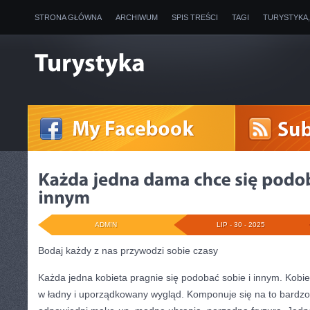
STRONA GŁÓWNA
ARCHIWUM
SPIS TREŚCI
TAGI
TURYSTYKA
ADMIN
LIP - 30 - 2025
Bodaj każdy z nas przywodzi sobie czasy
Każda jedna kobieta pragnie się podobać sobie i innym. Kobie
w ładny i uporządkowany wygląd. Komponuje się na to bardzo