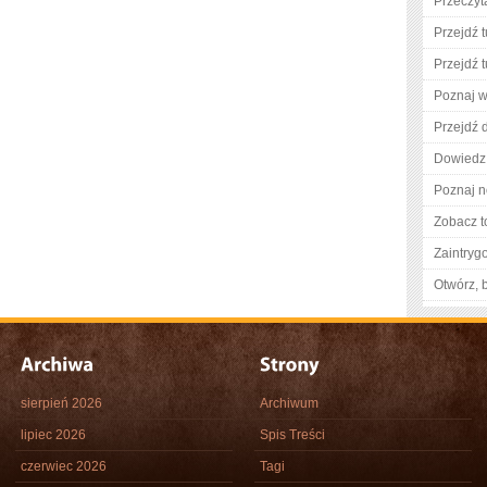
Przeczyta
Przejdź t
Przejdź t
Poznaj w
Przejdź d
Dowiedz 
Poznaj n
Zobacz t
Zaintry
Otwórz, 
sierpień 2026
Archiwum
lipiec 2026
Spis Treści
czerwiec 2026
Tagi