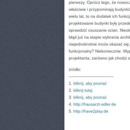
pierwszy. Oprócz tego, że nowoc
właściwie i przypominają budynkó
wielu lat, to na dodatek ich funkc
projektowane budynki były przede
sprawdzić osuszanie scian. Nieste
błąd już na etapie wybrania archi
niejednokrotnie może okazać się,
funkcjonalny? Niekoniecznie. W
projektanta, zarówno jak chodzi 
źródło:
———————————
1.
kliknij, aby poznać
2.
kliknij tutaj
3.
kliknij, aby poznać
4.
http://hausarzt-adler.de
5.
http://have2play.de
CATEGORIES:
TURYSTYKA, PODRÓŻE