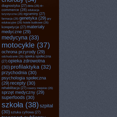
e-
diagnostyka
(27)
dieta
(26)
commerce
(28)
edukacja
egzaminy
(27)
turystyczna
(26)
genetyka
(29)
farmacja
(26)
gry
edukacyjne
(26)
hotele butikowe
(26)
materiały
korepetycje
(27)
medyczne
(29)
medycyna
(33)
motocykle
(37)
ochrona przyrody
(29)
opieka społeczna
odchudzanie
(26)
opieka zdrowotna
(27)
profilaktyka
(32)
(30)
przychodnia
(30)
psychologia społeczna
recepty
(30)
(29)
rehabilitacja
(27)
rowery miejskie
(26)
sprzęt medyczny
(29)
superfoods
(30)
szkoła
(38)
szpital
(30)
sztuka cyfrowa
(27)