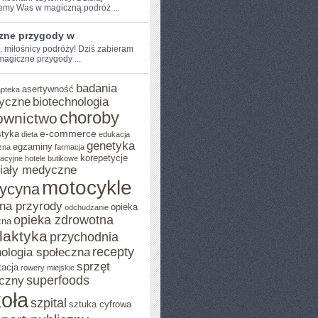
emy Was w⁣ magiczną podróż ...
zne przygody w
e, miłośnicy podróży! Dziś zabieram
magiczne przygody ...
badania
asertywność
apteka
yczne
biotechnologia
choroby
ownictwo
e-commerce
styka
dieta
edukacja
genetyka
egzaminy
zna
farmacja
korepetycje
acyjne
hotele butikowe
iały medyczne
motocykle
ycyna
na przyrody
opieka
odchudzanie
opieka zdrowotna
zna
ilaktyka
przychodnia
recepty
ologia społeczna
sprzęt
tacja
rowery miejskie
superfoods
czny
oła
szpital
sztuka cyfrowa