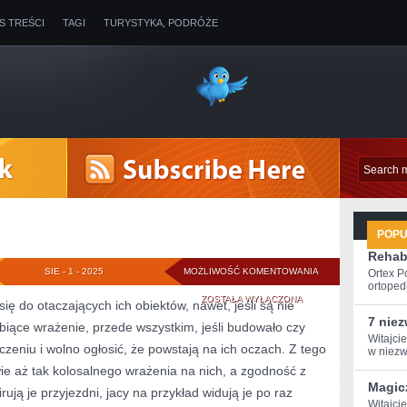
IS TREŚCI
TAGI
TURYSTYKA, PODRÓŻE
POP
Rehabi
BUDOWNICTWO
SIE - 1 - 2025
MOŻLIWOŚĆ KOMENTOWANIA
Ortex P
ortopedi
ZOSTAŁA WYŁĄCZONA
się do otaczających ich obiektów, nawet, jeśli są nie
7 nie
iące wrażenie, przede wszystkim, jeśli budowało czy
Witajci
oczeniu i wolno ogłosić, że powstają na ich oczach. Z tego
w ‌niezw
ie aż tak kolosalnego wrażenia na nich, a zgodność z
Magic
rują je przyjezdni, jacy na przykład widują je po raz
Witajcie