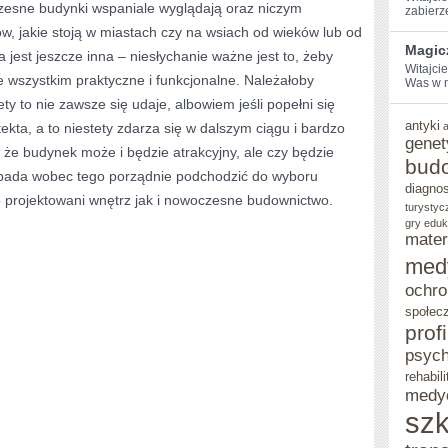
zesne budynki wspaniale wyglądają oraz niczym
zabierz
w, jakie stoją w miastach czy na wsiach od wieków lub od
Magic
ja jest jeszcze inna – niesłychanie ważne jest to, żeby
Witajci
 wszystkim praktyczne i funkcjonalne. Należałoby
Was⁤ w 
ty to nie zawsze się udaje, albowiem jeśli popełni się
antyki
tekta, a to niestety zdarza się w dalszym ciągu i bardzo
genet
 że budynek może i będzie atrakcyjny, ale czy będzie
bud
ypada wobec tego porządnie podchodzić do wyboru
diagno
o projektowani wnętrz jak i nowoczesne budownictwo.
turystyc
gry eduk
mater
med
ochro
społec
prof
psych
rehabili
medy
szk