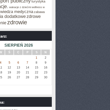
sport publiczny
turystyka
cje.
wakacje z dziećmi
wellness w
wiedza medyczna
zabawa
cia dodatkowe
zdrowe
zdrowie
enie
SIERPIEŃ 2026
W
Ś
C
P
S
N
1
2
4
5
6
7
8
9
11
12
13
14
15
16
18
19
20
21
22
23
25
26
27
28
29
30