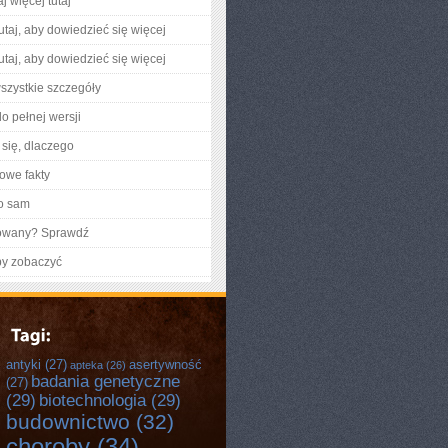
j więcej tutaj
utaj, aby dowiedzieć się więcej
utaj, aby dowiedzieć się więcej
szystkie szczegóły
o pełnej wersji
się, dlaczego
owe fakty
o sam
gowany? Sprawdź
by zobaczyć
antyki
(27)
asertywność
apteka
(26)
badania genetyczne
(27)
(29)
biotechnologia
(29)
budownictwo
(32)
choroby
(34)