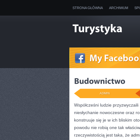
STRONA GŁÓWNA
ARCHIWUM
SP
ADMIN
Współcześni ludzie przyzwyczaili 
niesłychanie nowoczesne oraz rob
konstruuje się je w ich bliskim ot
powodu nie robią one tak właściw
rzeczywistością jest taka, że admi