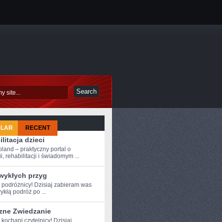
ULAR
RECENT
litacja dzieci
oland – praktyczny portal o
i, rehabilitacji i świadomym ...
zwykłych przyg
e podróżnicy! Dzisiaj zabieram was
ykłą podróż ⁢po ...
zne Zwiedzanie
⁢ kochani czytelnicy! ⁤Dzisiaj