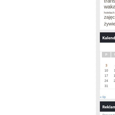
tran
waka
hotelach
zaję
żywi
P
3
10
17
24
31
« lip