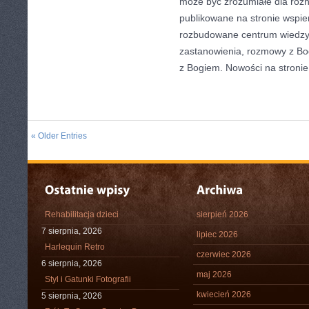
może być zrozumiałe dla różn
publikowane na stronie wspie
rozbudowane centrum wiedzy,
zastanowienia, rozmowy z Bo
z Bogiem. Nowości na stronie
« Older Entries
Rehabilitacja dzieci
sierpień 2026
7 sierpnia, 2026
lipiec 2026
Harlequin Retro
czerwiec 2026
6 sierpnia, 2026
maj 2026
Styl i Gatunki Fotografii
kwiecień 2026
5 sierpnia, 2026