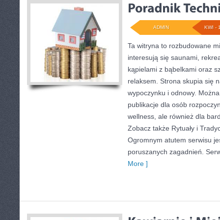
ADMIN
KWI - 
Ta witryna to rozbudowane mie
interesują się saunami, rekr
kąpielami z bąbelkami oraz 
relaksem. Strona skupia się
wypoczynku i odnowy. Można t
publikacje dla osób rozpoczy
wellness, ale również dla ba
Zobacz także Rytuały i Tradyc
Ogromnym atutem serwisu jes
poruszanych zagadnień. Serwi
More ]