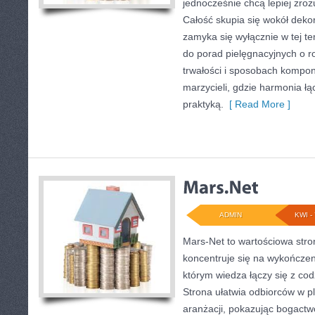
jednocześnie chcą lepiej zro
Całość skupia się wokół dekor
zamyka się wyłącznie w tej t
do porad pielęgnacyjnych o r
trwałości i sposobach kompon
marzycieli, gdzie harmonia łą
praktyką.
[ Read More ]
ADMIN
KWI - 
Mars-Net to wartościowa stro
koncentruje się na wykończen
którym wiedza łączy się z c
Strona ułatwia odbiorców w p
aranżacji, pokazując bogact