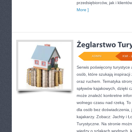
przedsiębiorców, jak i klientó
More ]
ADMIN
KWI - 
Serwis poświęcony turystyce 
osób, które szukają inspiracj
oraz ruchem. Tematyka strony
spływów kajakowych, dzięki 
może znaleźć konkretne infor
wolnego czasu nad rzeką. To
dla osób bez doświadczenia,
kajakarzy. Zobacz: Jachty i Ł
Turystyczne. Na stronie moż
wiedzy o szlakach wodnych, 