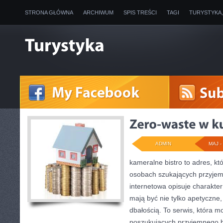
STRONA GŁÓWNA
ARCHIWUM
SPIS TREŚCI
TAGI
TURYSTYKA
ADMIN
MAJ - 
kameralne bistro to adres, kt
osobach szukających przyjem
internetowa opisuje charakter
mają być nie tylko apetyczne
dbałością. To serwis, która m
poszukujących przyjemnego b