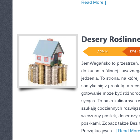
Read More ]
ADMIN
KWI - 
JemWegańsko to przestrzeń, kt
do kuchni roślinnej i uważne
jedzenia. To strona, na które
spotyka się z prostotą, a rece
gotowanie może być różnorod
sycąca. To baza kulinarnych 
szukają codziennych rozwiąza
wieczorny posiłek, deser czy
posiłkami. Zobacz także Bez Cu
Początkujących.
[ Read More