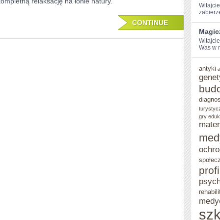
kompletną relaksację na łonie natury.
Witajcie
GÓRALSKICH
zabierz
DOMKACH:
CONTINUE
Magic
KOMPLETNA
Witajci
Was⁤ w 
RELAKSACJA
antyki
genet
bud
diagno
turystyc
gry eduk
mater
med
ochro
społec
prof
psych
rehabili
medy
szk