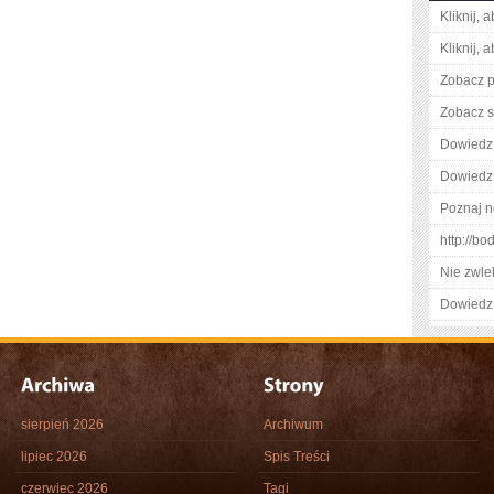
Kliknij, 
Kliknij, 
Zobacz p
Zobacz s
Dowiedz 
Dowiedz 
Poznaj n
http://b
Nie zwlek
Dowiedz 
sierpień 2026
Archiwum
lipiec 2026
Spis Treści
czerwiec 2026
Tagi