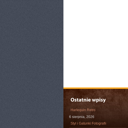
Harlequin Retro
6 sierpnia, 2026
Styl i Gatunki Fotografii