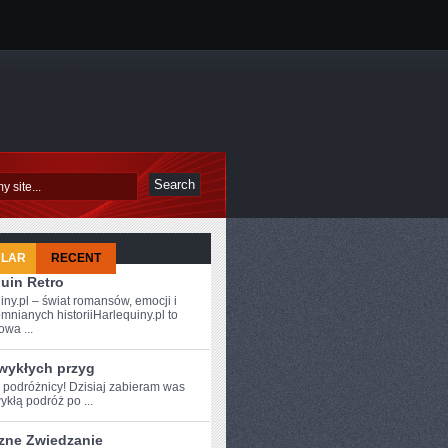
ULAR
RECENT
uin Retro
iny.pl – świat romansów, emocji i
mnianych historiiHarlequiny.pl to
owa ...
zwykłych przyg
e podróżnicy! Dzisiaj zabieram was
ykłą podróż ⁢po ...
zne Zwiedzanie