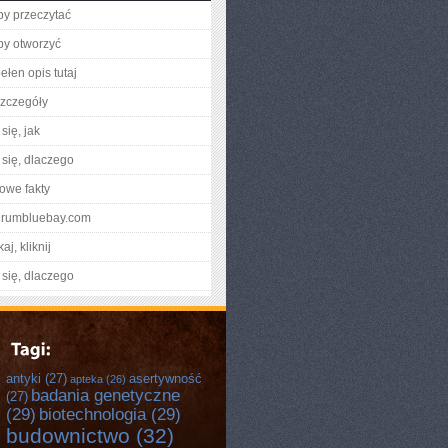
aby przeczytać
aby otworzyć
ełen opis tutaj
zczegóły
się, jak
się, dlaczego
owe fakty
odrumbluebay.com
aj, kliknij
się, dlaczego
antyki
(27)
asertywność
apteka
(26)
badania genetyczne
(27)
(29)
biotechnologia
(29)
budownictwo
(32)