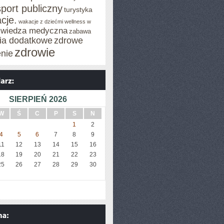
sport publiczny
turystyka
cje.
wakacje z dziećmi
wellness w
wiedza medyczna
zabawa
cia dodatkowe
zdrowe
zdrowie
enie
SIERPIEŃ 2026
W
Ś
C
P
S
N
1
2
4
5
6
7
8
9
11
12
13
14
15
16
18
19
20
21
22
23
25
26
27
28
29
30