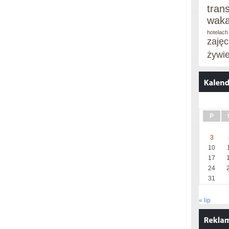
tran
waka
hotelach
zaję
żywi
P
3
10
17
24
31
« lip