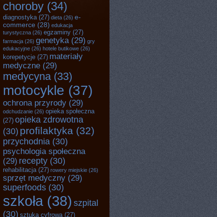
choroby
(34)
e-
diagnostyka
(27)
dieta
(26)
commerce
(28)
edukacja
egzaminy
(27)
turystyczna
(26)
genetyka
(29)
farmacja
(26)
gry
edukacyjne
(26)
hotele butikowe
(26)
materiały
korepetycje
(27)
medyczne
(29)
medycyna
(33)
motocykle
(37)
ochrona przyrody
(29)
opieka społeczna
odchudzanie
(26)
opieka zdrowotna
(27)
profilaktyka
(32)
(30)
przychodnia
(30)
psychologia społeczna
recepty
(30)
(29)
rehabilitacja
(27)
rowery miejskie
(26)
sprzęt medyczny
(29)
superfoods
(30)
szkoła
(38)
szpital
(30)
sztuka cyfrowa
(27)