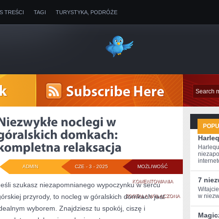
IS TREŚCI
TAGI
TURYSTYKA, PODRÓŻE
POP
Harleq
Harlequ
niezapo
internet
ADMIN
CZE - 3 - 2025
MOŻLIWOŚĆ
7 nie
NIEZWYKŁE
KOMENTOWANIA
Jeśli szukasz niezapomnianego wypoczynku w sercu
Witajci
górskiej przyrody, to nocleg w góralskich domkach jest
NOCLEGI
w ‌niezw
ZOSTAŁA WYŁĄCZONA
idealnym wyborem. Znajdziesz tu spokój, ciszę i
W
Magic