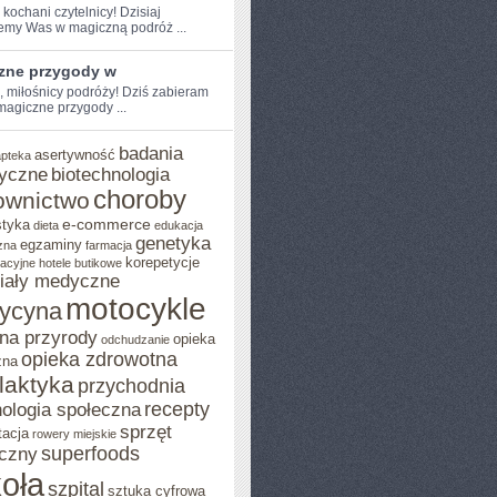
⁢ kochani czytelnicy! ⁤Dzisiaj
emy Was w⁣ magiczną podróż ...
zne przygody w
e, miłośnicy podróży! Dziś zabieram
magiczne przygody ...
badania
asertywność
apteka
yczne
biotechnologia
choroby
ownictwo
e-commerce
styka
dieta
edukacja
genetyka
egzaminy
zna
farmacja
korepetycje
acyjne
hotele butikowe
iały medyczne
motocykle
ycyna
na przyrody
opieka
odchudzanie
opieka zdrowotna
zna
ilaktyka
przychodnia
recepty
ologia społeczna
sprzęt
tacja
rowery miejskie
superfoods
czny
oła
szpital
sztuka cyfrowa