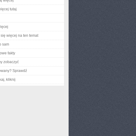
aj więcej
ięcej tutaj
ięcej
się więcej na ten temat
o sam
owe fakty
by zobaczyć
gowany? Sprawdź
aj, kliknij