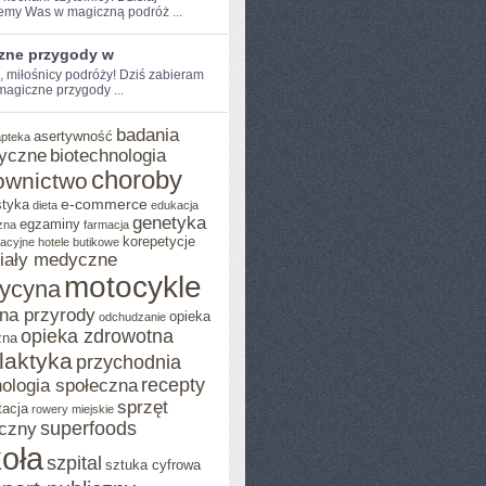
emy Was w⁣ magiczną podróż ...
zne przygody w
e, miłośnicy podróży! Dziś zabieram
magiczne przygody ...
badania
asertywność
apteka
yczne
biotechnologia
choroby
ownictwo
e-commerce
styka
dieta
edukacja
genetyka
egzaminy
zna
farmacja
korepetycje
acyjne
hotele butikowe
iały medyczne
motocykle
ycyna
na przyrody
opieka
odchudzanie
opieka zdrowotna
zna
ilaktyka
przychodnia
recepty
ologia społeczna
sprzęt
tacja
rowery miejskie
superfoods
czny
oła
szpital
sztuka cyfrowa