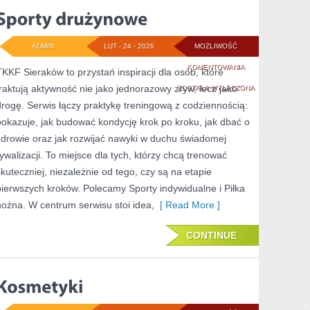
ADMIN
LUT - 24 - 2026
MOŻLIWOŚĆ
SPORTY
KOMENTOWANIA
TKKF Sieraków to przystań inspiracji dla osób, które
traktują aktywność nie jako jednorazowy zryw, lecz jako
DRUŻYNOWE
ZOSTAŁA WYŁĄCZONA
drogę. Serwis łączy praktykę treningową z codziennością:
pokazuje, jak budować kondycję krok po kroku, jak dbać o
zdrowie oraz jak rozwijać nawyki w duchu świadomej
rywalizacji. To miejsce dla tych, którzy chcą trenować
skuteczniej, niezależnie od tego, czy są na etapie
pierwszych kroków. Polecamy Sporty indywidualne i Piłka
nożna. W centrum serwisu stoi idea,
[ Read More ]
CONTINUE