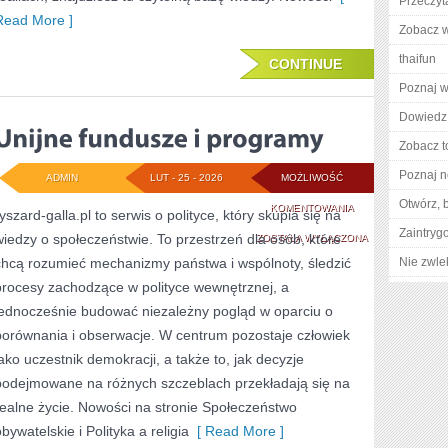
Przeczyt
Read More ]
Zobacz w
thaifun
CONTINUE
Poznaj w
Dowiedz 
Zobacz t
Poznaj n
ADMIN
LUT - 25 - 2026
MOŻLIWOŚĆ
Otwórz, 
UNIJNE
KOMENTOWANIA
yszard-galla.pl to serwis o polityce, który skupia się na
Zaintry
wiedzy o społeczeństwie. To przestrzeń dla osób, które
FUNDUSZE
ZOSTAŁA WYŁĄCZONA
chcą rozumieć mechanizmy państwa i wspólnoty, śledzić
Nie zwlek
I
procesy zachodzące w polityce wewnętrznej, a
PROGRAMY
jednocześnie budować niezależny pogląd w oparciu o
porównania i obserwacje. W centrum pozostaje człowiek
jako uczestnik demokracji, a także to, jak decyzje
podejmowane na różnych szczeblach przekładają się na
realne życie. Nowości na stronie Społeczeństwo
bywatelskie i Polityka a religia
[ Read More ]