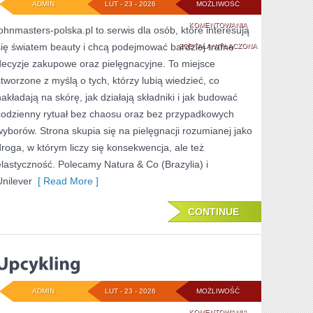
ADMIN
LUT - 23 - 2026
MOŻLIWOŚĆ
KOSMETYKI
KOMENTOWANIA
johnmasters-polska.pl to serwis dla osób, które interesują
się światem beauty i chcą podejmować bardziej trafne
ZOSTAŁA WYŁĄCZONA
decyzje zakupowe oraz pielęgnacyjne. To miejsce
stworzone z myślą o tych, którzy lubią wiedzieć, co
nakładają na skórę, jak działają składniki i jak budować
codzienny rytuał bez chaosu oraz bez przypadkowych
wyborów. Strona skupia się na pielęgnacji rozumianej jako
droga, w którym liczy się konsekwencja, ale też
elastyczność. Polecamy Natura & Co (Brazylia) i
Unilever
[ Read More ]
CONTINUE
ADMIN
LUT - 23 - 2026
MOŻLIWOŚĆ
UPCYKLING
KOMENTOWANIA