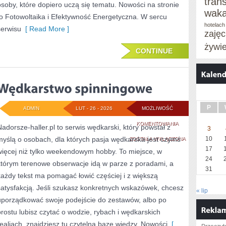
tran
osoby, które dopiero uczą się tematu. Nowości na stronie
waka
to Fotowoltaika i Efektywność Energetyczna. W sercu
hotelach
serwisu
[ Read More ]
zaję
żywi
CONTINUE
P
ADMIN
LUT - 26 - 2026
MOŻLIWOŚĆ
WĘDKARSTWO
KOMENTOWANIA
Nadorsze-haller.pl to serwis wędkarski, który powstał z
3
myślą o osobach, dla których pasja wędkarska jest czymś
SPINNINGOWE
10
ZOSTAŁA WYŁĄCZONA
17
więcej niż tylko weekendowym hobby. To miejsce, w
24
którym terenowe obserwacje idą w parze z poradami, a
31
każdy tekst ma pomagać łowić częściej i z większą
satysfakcją. Jeśli szukasz konkretnych wskazówek, chcesz
« lip
uporządkować swoje podejście do zestawów, albo po
prostu lubisz czytać o wodzie, rybach i wędkarskich
realiach, znajdziesz tu czytelną bazę wiedzy. Nowości
[