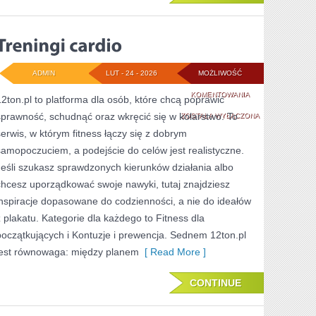
ADMIN
LUT - 24 - 2026
MOŻLIWOŚĆ
TRENINGI
KOMENTOWANIA
12ton.pl to platforma dla osób, które chcą poprawić
sprawność, schudnąć oraz wkręcić się w kolarstwo. To
CARDIO
ZOSTAŁA WYŁĄCZONA
serwis, w którym fitness łączy się z dobrym
samopoczuciem, a podejście do celów jest realistyczne.
Jeśli szukasz sprawdzonych kierunków działania albo
chcesz uporządkować swoje nawyki, tutaj znajdziesz
inspiracje dopasowane do codzienności, a nie do ideałów
z plakatu. Kategorie dla każdego to Fitness dla
początkujących i Kontuzje i prewencja. Sednem 12ton.pl
jest równowaga: między planem
[ Read More ]
CONTINUE