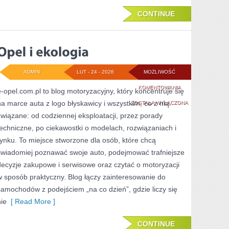
CONTINUE
ADMIN
LUT - 24 - 2026
MOŻLIWOŚĆ
OPEL
KOMENTOWANIA
e-opel.com.pl to blog motoryzacyjny, który koncentruje się
na marce auta z logo błyskawicy i wszystkim, co z nią
I
ZOSTAŁA WYŁĄCZONA
związane: od codziennej eksploatacji, przez porady
EKOLOGIA
techniczne, po ciekawostki o modelach, rozwiązaniach i
rynku. To miejsce stworzone dla osób, które chcą
świadomiej poznawać swoje auto, podejmować trafniejsze
decyzje zakupowe i serwisowe oraz czytać o motoryzacji
w sposób praktyczny. Blog łączy zainteresowanie do
samochodów z podejściem „na co dzień”, gdzie liczy się
nie
[ Read More ]
CONTINUE