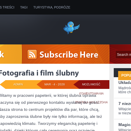
IS TREŚCI
TAGI
TURYSTYKA, PODRÓŻE
POP
Układa
ADMIN
MAR - 4 - 2026
MOŻLIWOŚĆ
Mądrość
które ch
FOTOGRAFIA
KOMENTOWANIA
Witamy w pracowni papeterii, w której ślubna oprawa
zaczyna się od pierwszego kontaktu wysłanej do gości.
I
ZOSTAŁA WYŁĄCZONA
7 nie
Nasza strona to centrum projektów dla par, które chcą,
Witajci
FILM
w ‌niezw
aby zaproszenia ślubne były nie tylko informacją, ale też
ŚLUBNY
zapowiedzią klimatu. Tworzymy elegancką papeterię i
Magic
dodatki, dzięki którym cała ceremonia oraz przyjęcie
Witajcie