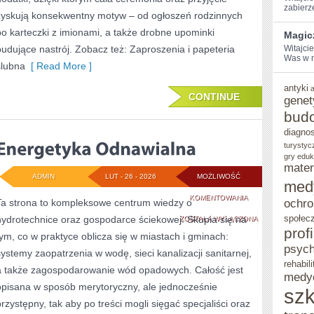
zabierz
zyskują konsekwentny motyw – od ogłoszeń rodzinnych
po karteczki z imionami, a także drobne upominki
Magic
budujące nastrój. Zobacz też: Zaproszenia i papeteria
Witajci
Was⁤ w 
ślubna
[ Read More ]
antyki
CONTINUE
genet
bud
diagno
turystyc
gry eduk
mater
ADMIN
LUT - 26 - 2026
MOŻLIWOŚĆ
med
ENERGETYKA
KOMENTOWANIA
Ta strona to kompleksowe centrum wiedzy o
ochro
społec
hydrotechnice oraz gospodarce ściekowej. Skupia się na
ODNAWIALNA
ZOSTAŁA WYŁĄCZONA
prof
tym, co w praktyce oblicza się w miastach i gminach:
psych
systemy zaopatrzenia w wodę, sieci kanalizacji sanitarnej,
rehabili
a także zagospodarowanie wód opadowych. Całość jest
medy
opisana w sposób merytoryczny, ale jednocześnie
szk
przystępny, tak aby po treści mogli sięgać specjaliści oraz