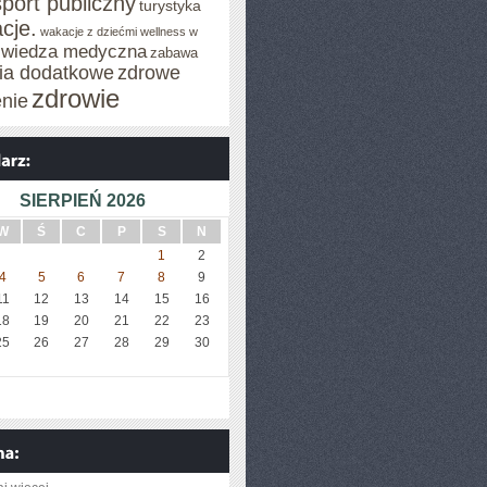
sport publiczny
turystyka
cje.
wakacje z dziećmi
wellness w
wiedza medyczna
zabawa
cia dodatkowe
zdrowe
zdrowie
enie
SIERPIEŃ 2026
W
Ś
C
P
S
N
1
2
4
5
6
7
8
9
11
12
13
14
15
16
18
19
20
21
22
23
25
26
27
28
29
30