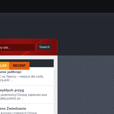
ULAR
RECENT
nie jadłospi
 na Talerzu – miejsce dla osób,
cą jeść ...
zwykłych przyg
e podróżnicy! Dzisiaj zabieram was
ykłą podróż ⁢po ...
zne Zwiedzanie
⁢ kochani czytelnicy! ⁤Dzisiaj