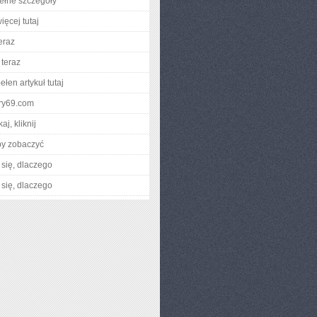
ełne szczegóły
ięcej tutaj
eraz
teraz
łen artykuł tutaj
rry69.com
aj, kliknij
by zobaczyć
się, dlaczego
się, dlaczego