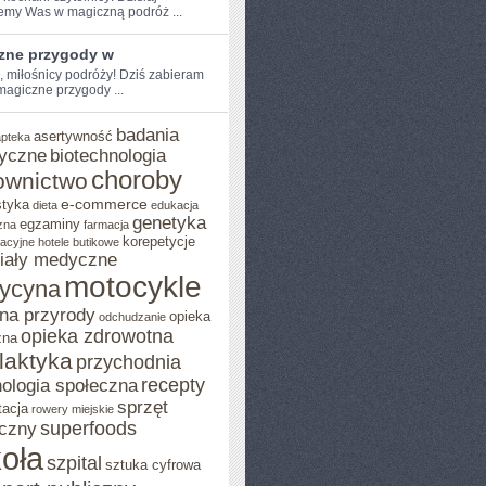
emy Was w⁣ magiczną podróż ...
zne przygody w
e, miłośnicy podróży! Dziś zabieram
magiczne przygody ...
badania
asertywność
apteka
yczne
biotechnologia
choroby
ownictwo
e-commerce
styka
dieta
edukacja
genetyka
egzaminy
zna
farmacja
korepetycje
acyjne
hotele butikowe
iały medyczne
motocykle
ycyna
na przyrody
opieka
odchudzanie
opieka zdrowotna
zna
ilaktyka
przychodnia
recepty
ologia społeczna
sprzęt
tacja
rowery miejskie
superfoods
czny
oła
szpital
sztuka cyfrowa