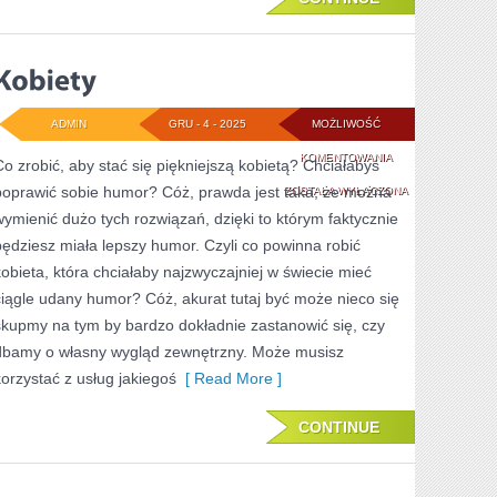
BUTY?
ADMIN
GRU - 4 - 2025
MOŻLIWOŚĆ
KOBIETY
KOMENTOWANIA
Co zrobić, aby stać się piękniejszą kobietą? Chciałabyś
poprawić sobie humor? Cóż, prawda jest taka, że można
ZOSTAŁA WYŁĄCZONA
wymienić dużo tych rozwiązań, dzięki to którym faktycznie
będziesz miała lepszy humor. Czyli co powinna robić
kobieta, która chciałaby najzwyczajniej w świecie mieć
ciągle udany humor? Cóż, akurat tutaj być może nieco się
skupmy na tym by bardzo dokładnie zastanowić się, czy
dbamy o własny wygląd zewnętrzny. Może musisz
korzystać z usług jakiegoś
[ Read More ]
CONTINUE