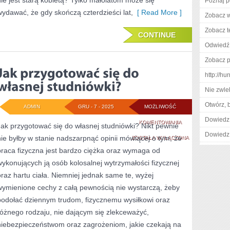
nie jest starą kobietą? Tylko małolatom może się
Poznaj p
JAKBY
wydawać, że gdy skończą czterdzieści lat,
[ Read More ]
Zobacz w
MŁODZIEJ?
Zobacz t
CONTINUE
Odwiedź 
Zobacz pe
http://hu
Nie zwlek
Otwórz, 
ADMIN
GRU - 7 - 2025
MOŻLIWOŚĆ
Dowiedz 
JAK
KOMENTOWANIA
Jak przygotować się do własnej studniówki? Nikt pewnie
Dowiedz 
nie byłby w stanie nadszarpnąć opinii mówiącej o tym, że
PRZYGOTOWAĆ
ZOSTAŁA WYŁĄCZONA
praca fizyczna jest bardzo ciężka oraz wymaga od
SIĘ
wykonujących ją osób kolosalnej wytrzymałości fizycznej
DO
oraz hartu ciała. Niemniej jednak same te, wyżej
WŁASNEJ
wymienione cechy z całą pewnością nie wystarczą, żeby
podołać dziennym trudom, fizycznemu wysiłkowi oraz
STUDNIÓWKI?
różnego rodzaju, nie dającym się zlekceważyć,
niebezpieczeństwom oraz zagrożeniom, jakie czekają na