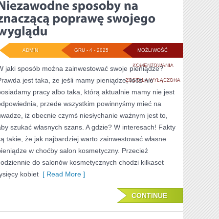
ADMIN
GRU - 4 - 2025
MOŻLIWOŚĆ
NIEZAWODNE
KOMENTOWANIA
W jaki sposób można zainwestować swoje pieniądze?
Prawda jest taka, że jeśli mamy pieniądze, lecz nie
SPOSOBY
ZOSTAŁA WYŁĄCZONA
posiadamy pracy albo taka, którą aktualnie mamy nie jest
NA
odpowiednia, przede wszystkim powinnyśmy mieć na
ZNACZĄCĄ
uwadze, iż obecnie czymś niesłychanie ważnym jest to,
POPRAWĘ
aby szukać własnych szans. A gdzie? W interesach! Fakty
są takie, że jak najbardziej warto zainwestować własne
SWOJEGO
pieniądze w choćby salon kosmetyczny. Przecież
WYGLĄDU
codziennie do salonów kosmetycznych chodzi kilkaset
tysięcy kobiet
[ Read More ]
CONTINUE