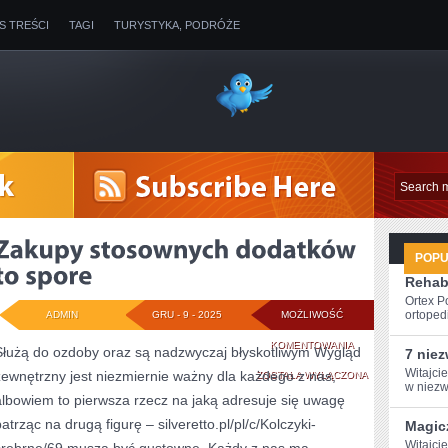
IS TREŚCI
TAGI
TURYSTYKA, PODRÓŻE
POP
Rehabi
Ortex P
ortopedi
ADMIN
GRU - 9 - 2025
MOŻLIWOŚĆ
ZAKUPY
KOMENTOWANIA
Służą do ozdoby oraz są nadzwyczaj błyskotliwym Wygląd
7 nie
Witajci
zewnętrzny jest niezmiernie ważny dla każdego z nas,
STOSOWNYCH
ZOSTAŁA WYŁĄCZONA
w ‌niezw
albowiem to pierwsza rzecz na jaką adresuje się uwagę
DODATKÓW
atrząc na drugą figurę – silveretto.pl/pl/c/Kolczyki-
Magic
TO
Witajcie