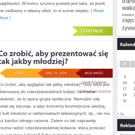
tran
wątpliwości. W końcu szczera prawda jest taka, że jeżeli
waka
nie zadbamy o własny ubiór, to w sumie niejako
[ Read
hotelach
More ]
zaję
żywi
CONTINUE
P
ADMIN
GRU - 8 - 2025
MOŻLIWOŚĆ
3
CO
KOMENTOWANIA
10
Co zrobić, aby wyglądać tak jakby młodziej? Owy tekst jest
17
skierowany do czterdziestoletnich kobiet – a trzeba
ZROBIĆ,
ZOSTAŁA WYŁĄCZONA
24
wiedzieć, że to spora grupa społeczna. Niemalże cały
ABY
31
świat się starzeje, a więc koncerny kosmetyczne wiedzą,
PREZENTOWAĆ
iż kult młodości w reklamówkach telewizyjnych, itp., nie ma
« lip
SIĘ
już bardzo silnego rażenia. Zatem co tak naprawdę
można radzić czterdziestoletniej kobiecie, która przecież
TAK