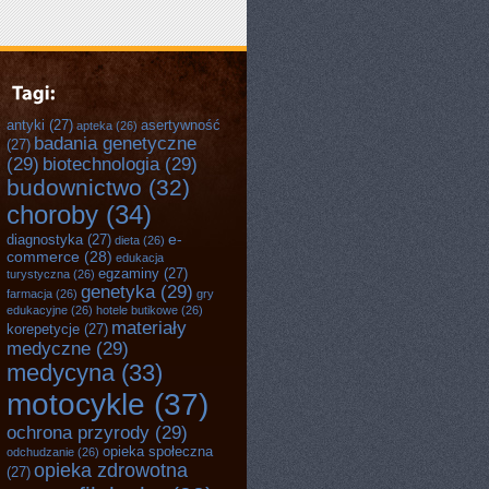
antyki
(27)
asertywność
apteka
(26)
badania genetyczne
(27)
(29)
biotechnologia
(29)
budownictwo
(32)
choroby
(34)
e-
diagnostyka
(27)
dieta
(26)
commerce
(28)
edukacja
egzaminy
(27)
turystyczna
(26)
genetyka
(29)
farmacja
(26)
gry
edukacyjne
(26)
hotele butikowe
(26)
materiały
korepetycje
(27)
medyczne
(29)
medycyna
(33)
motocykle
(37)
ochrona przyrody
(29)
opieka społeczna
odchudzanie
(26)
opieka zdrowotna
(27)