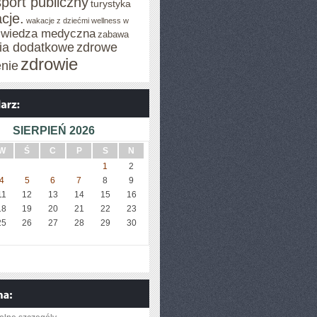
sport publiczny
turystyka
cje.
wakacje z dziećmi
wellness w
wiedza medyczna
zabawa
cia dodatkowe
zdrowe
zdrowie
enie
SIERPIEŃ 2026
W
Ś
C
P
S
N
1
2
4
5
6
7
8
9
11
12
13
14
15
16
18
19
20
21
22
23
25
26
27
28
29
30