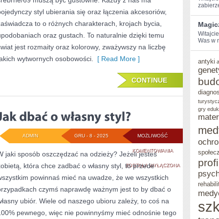
srebrne/69 muszą być gustowne. Każdy z nas ma
zabierz
SPORE
pojedynczy styl ubierania się oraz łączenia akcesoriów,
zaświadcza to o różnych charakterach, krojach bycia,
Magic
Witajci
upodobaniach oraz gustach. To naturalnie dzięki temu
Was⁤ w 
świat jest rozmaity oraz kolorowy, zważywszy na liczbę
takich wytwornych osobowości.
[ Read More ]
antyki
genet
bud
CONTINUE
diagno
turystyc
gry eduk
mater
med
ADMIN
GRU - 8 - 2025
MOŻLIWOŚĆ
ochro
JAK
KOMENTOWANIA
społec
W jaki sposób oszczędzać na odzieży? Jeżeli jesteś
prof
kobietą, która chce zadbać o własny styl, to przede
DBAĆ
ZOSTAŁA WYŁĄCZONA
psych
wszystkim powinnaś mieć na uwadze, że we wszystkich
O
rehabili
przypadkach czymś naprawdę ważnym jest to by dbać o
medy
WŁASNY
własny ubiór. Wiele od naszego ubioru zależy, to coś na
szk
STYL?
100% pewnego, więc nie powinnyśmy mieć odnośnie tego