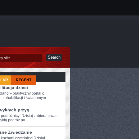
ULAR
RECENT
litacja dzieci
oland – praktyczny portal o
i, rehabilitacji i świadomym ...
zwykłych przyg
e podróżnicy! Dzisiaj zabieram was
ykłą podróż ⁢po ...
zne Zwiedzanie
⁢ kochani czytelnicy! ⁤Dzisiaj