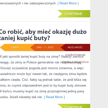
nierozważnych i nie zabezpieczonych
[ Read More ]
CONTINUE
ADMIN
GRU - 7 - 2025
MOŻLIWOŚĆ
CO
KOMENTOWANIA
W jaki sposób taniej kupić buty na zimę? Należy zwrócić
uwagę, że zimy w Polsce generalnie nie rozpieszczają.
ROBIĆ,
ZOSTAŁA WYŁĄCZONA
Chociaż oczywiście pogoda jest mocno zmienna, a więc
ABY
zasadniczo może być nawet tak, że następna zima będzie
MIEĆ
ałkiem ciepła. Cóż, fakty są jednak takie, że jeśli bliża się
OKAZJĘ
zima, to czymś odpowiednim jest to by kupić buty zimowe.
W końcu musimy kupić na zimę przynajmniej jedną parę
DUŻO
utów. Jeżeli niestety tak nie
[ Read More ]
TANIEJ
KUPIĆ
CONTINUE